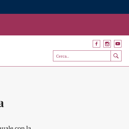
a
uale con la