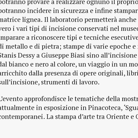
potranno provare a realizzare ognuno il proprio
potranno incidere in sicurezza e infine stampare
matrice lignea. Il laboratorio permetterà anche 
vero i vari tipi di incisione conservati nel muse
imparare a riconoscere tipi e tecniche esecutive
di metallo e di pietra; stampe di varie epoche e
Stanis Dessy a Giuseppe Biasi sino all’incisio
dal bianco e nero al colore, un viaggio in un m
arricchito dalla presenza di opere originali, lib
sull’incisione, strumenti di lavoro.
L’evento approfondisce le tematiche della mos
attualmente in esposizione in Pinacoteca, ‘Sgu
contemporanei. La stampa d’arte tra Oriente e 