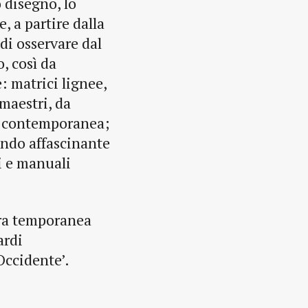
 disegno, lo
, a partire dalla
di osservare dal
o, così da
: matrici lignee,
 maestri, da
ne contemporanea;
ondo affascinante
ri e manuali
tra temporanea
ardi
Occidente’.