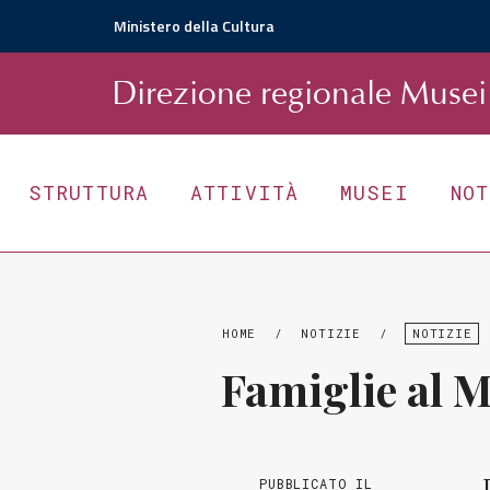
Ministero della Cultura
D
irezione
r
egionale
Musei 
STRUTTURA
ATTIVITÀ
MUSEI
NO
HOME
/
NOTIZIE
/
NOTIZIE
Famiglie al M
PUBBLICATO IL