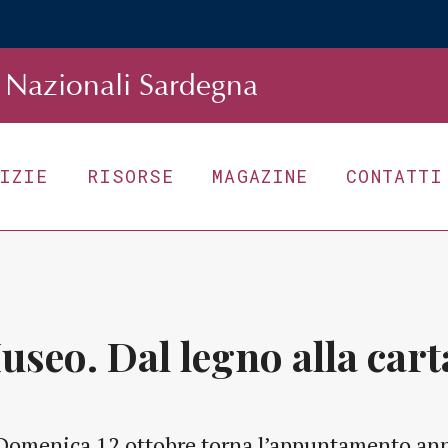
Nazionali Sardegna
TIZIE
RISORSE
MAGAZINE
CONTATTI
useo. Dal legno alla cart
Domenica 12 ottobre torna l’appuntamento ann