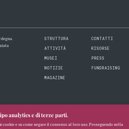
rdegna.
STRUTTURA
CONTATTI
ziata
ATTIVITÀ
RISORSE
MUSEI
PRESS
NOTIZIE
FUNDRAISING
MAGAZINE
ipo analytics e di terze parti.
ui cookie e su come negare il consenso al loro uso. Proseguendo nella