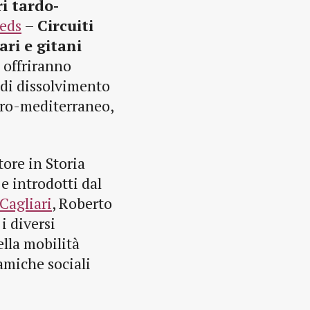
i tardo-
eeds
–
Circuiti
ari e gitani
si offriranno
 di dissolvimento
euro-mediterraneo,
tore in Storia
, e introdotti dal
Cagliari
, Roberto
i diversi
ella mobilità
amiche sociali