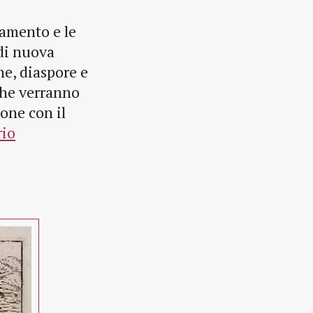
lamento e le
 di nuova
ne, diaspore e
che verranno
ione con il
rio