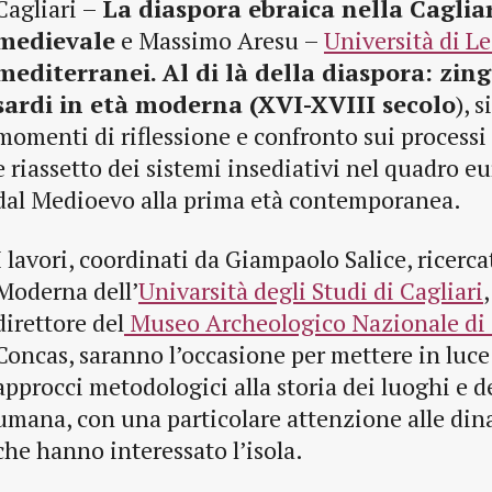
Cagliari –
La diaspora ebraica nella Cagliar
medievale
e Massimo Aresu –
Università di L
mediterranei. Al di là della diaspora: zing
sardi in età moderna (XVI-XVIII secolo
), 
momenti di riflessione e confronto sui processi
e riassetto dei sistemi insediativi nel quadro 
dal Medioevo alla prima età contemporanea.
I lavori, coordinati da Giampaolo Salice, ricerca
Moderna dell’
Univarsità degli Studi di Cagliari
direttore del
Museo Archeologico Nazionale di 
Concas, saranno l’occasione per mettere in luce 
approcci metodologici alla storia dei luoghi e d
umana, con una particolare attenzione alle din
che hanno interessato l’isola.