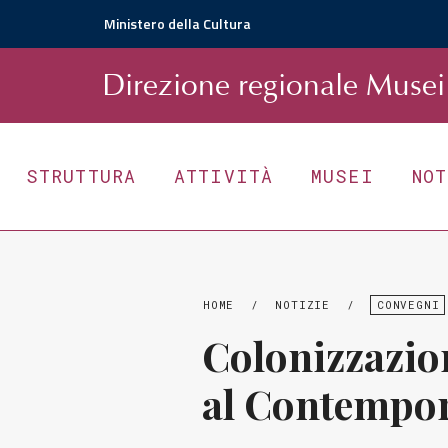
Ministero della Cultura
D
irezione
r
egionale
Musei 
STRUTTURA
ATTIVITÀ
MUSEI
NO
HOME
/
NOTIZIE
/
CONVEGNI
Colonizzazio
al Contempo