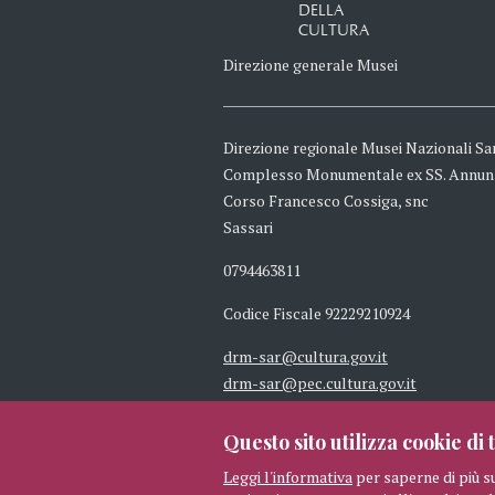
DELLA
CULTURA
Direzione generale Musei
Direzione regionale Musei Nazionali Sa
Complesso Monumentale ex SS. Annun
Corso Francesco Cossiga, snc
Sassari
0794463811
Codice Fiscale 92229210924
drm-sar@cultura.gov.it
drm-sar@pec.cultura.gov.it
Questo sito utilizza cookie di t
Leggi l'informativa
per saperne di più s