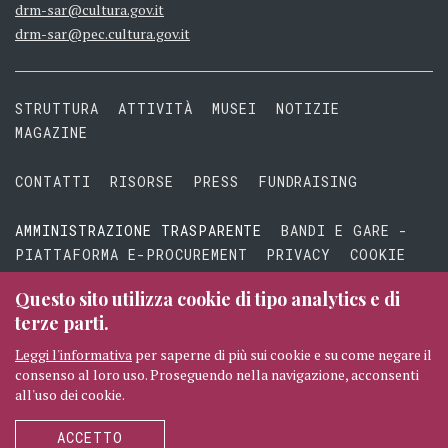
drm-sar@cultura.gov.it
drm-sar@pec.cultura.gov.it
STRUTTURA
ATTIVITÀ
MUSEI
NOTIZIE
MAGAZINE
CONTATTI
RISORSE
PRESS
FUNDRAISING
AMMINISTRAZIONE TRASPARENTE
BANDI E GARE -
PIATTAFORMA E-PROCUREMENT
PRIVACY
COOKIE
TERMINI E CONDIZIONI
Questo sito utilizza cookie di tipo analytics e di
terze parti.
Leggi l'informativa
per saperne di più sui cookie e su come negare il
consenso al loro uso. Proseguendo nella navigazione, acconsenti
© 2026 MIBAC TUTTI I DIRITTI RISERVATI
CREDITI
all'uso dei cookie.
SEGUICI
ACCETTO