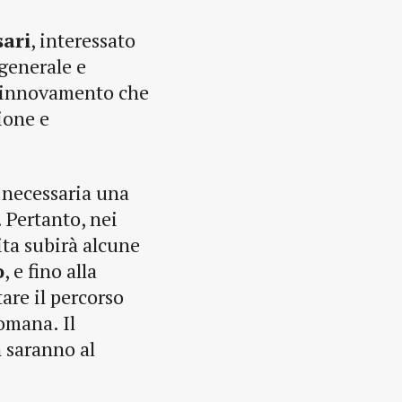
ari
, interessato
 generale e
n rinnovamento che
ione e
e necessaria una
 Pertanto, nei
ita subirà alcune
o
, e fino alla
tare il percorso
omana. Il
n saranno al