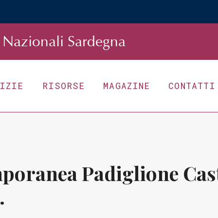
Nazionali Sardegna
TIZIE
RISORSE
MAGAZINE
CONTATTI
poranea Padiglione Cast
.