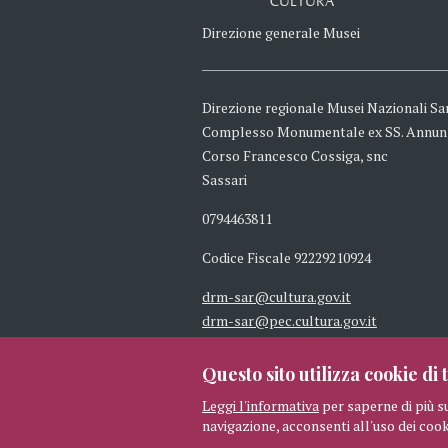
CULTURA
Direzione generale Musei
Direzione regionale Musei Nazionali Sa
Complesso Monumentale ex SS. Annun
Corso Francesco Cossiga, snc
Sassari
0794463811
Codice Fiscale 92229210924
drm-sar@cultura.gov.it
drm-sar@pec.cultura.gov.it
Questo sito utilizza cookie di t
Leggi l'informativa
per saperne di più s
navigazione, acconsenti all'uso dei cook
© 2026 MIBAC TUTTI I DIRITTI 