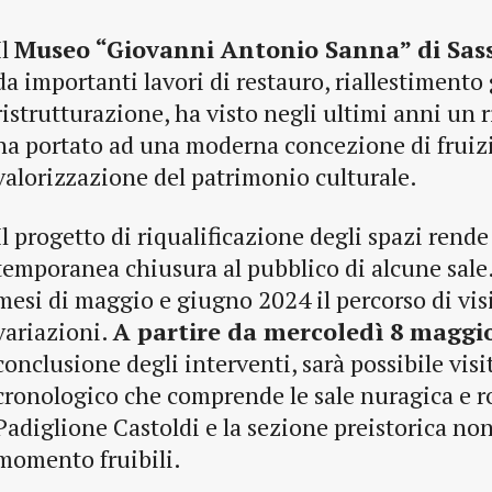
Il
Museo “Giovanni Antonio Sanna” di Sass
da importanti lavori di restauro, riallestimento
ristrutturazione, ha visto negli ultimi anni u
ha portato ad una moderna concezione di fruiz
valorizzazione del patrimonio culturale.
Il progetto di riqualificazione degli spazi rend
temporanea chiusura al pubblico di alcune sale.
mesi di maggio e giugno 2024 il percorso di vis
variazioni.
A partire da mercoledì 8 maggi
conclusione degli interventi, sarà possibile visi
cronologico che comprende le sale nuragica e r
Padiglione Castoldi e la sezione preistorica no
momento fruibili.