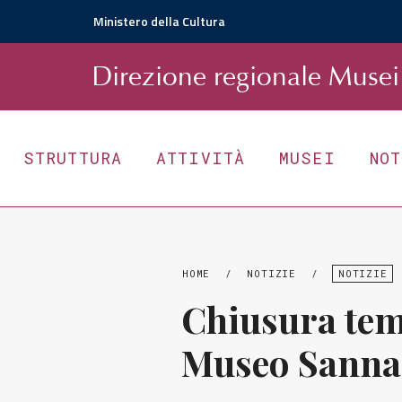
Ministero della Cultura
D
irezione
r
egionale
Musei 
STRUTTURA
ATTIVITÀ
MUSEI
NO
HOME
/
NOTIZIE
/
NOTIZIE
Chiusura tem
Museo Sanna