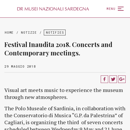
D
R
MUSEI NAZIONALI SARDEGNA
MENU
HOME
/
NOTIZIE
/
NOTIFIES
Festival Inaudita 2018. Concerts and
Contemporary meetings.
29 MAGGIO 2018
Visual art meets music to experience the museum
through new atmospheres.
The Polo Museale of Sardinia, in collaboration with
the Conservatorio di Musica “G.P. da Palestrina” of
Cagliari, is organizing the third of seven concerts
scheduled between Wednesday 9 May and 21 June,