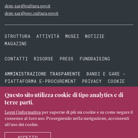
drm-sar@cultura.gov.it
drm-sar@pec.cultura.gov.it
STRUTTURA
ATTIVITÀ
MUSEI
NOTIZIE
MAGAZINE
CONTATTI
RISORSE
PRESS
FUNDRAISING
AMMINISTRAZIONE TRASPARENTE
BANDI E GARE -
PIATTAFORMA E-PROCUREMENT
PRIVACY
COOKIE
TERMINI E CONDIZIONI
Questo sito utilizza cookie di tipo analytics e di
terze parti.
Leggi l'informativa
per saperne di più sui cookie e su come negare il
consenso al loro uso. Proseguendo nella navigazione, acconsenti
© 2026 MIBAC TUTTI I DIRITTI RISERVATI
CREDITI
all'uso dei cookie.
SEGUICI
ACCETTO