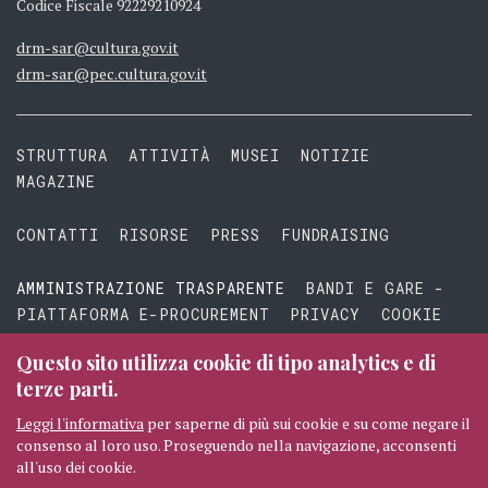
Codice Fiscale 92229210924
drm-sar@cultura.gov.it
drm-sar@pec.cultura.gov.it
STRUTTURA
ATTIVITÀ
MUSEI
NOTIZIE
MAGAZINE
CONTATTI
RISORSE
PRESS
FUNDRAISING
AMMINISTRAZIONE TRASPARENTE
BANDI E GARE -
PIATTAFORMA E-PROCUREMENT
PRIVACY
COOKIE
TERMINI E CONDIZIONI
Questo sito utilizza cookie di tipo analytics e di
terze parti.
Leggi l'informativa
per saperne di più sui cookie e su come negare il
consenso al loro uso. Proseguendo nella navigazione, acconsenti
© 2026 MIBAC TUTTI I DIRITTI RISERVATI
CREDITI
all'uso dei cookie.