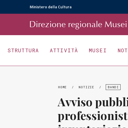
Ministero della Cultura
D
irezione
r
egionale
Musei 
STRUTTURA
ATTIVITÀ
MUSEI
NO
HOME
/
NOTIZIE
/
BANDI
Avviso pubbl
professionisti