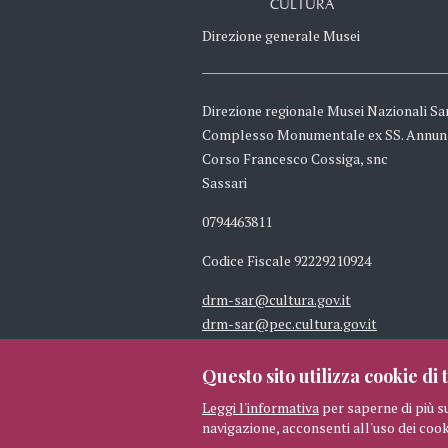
CULTURA
Direzione generale Musei
Direzione regionale Musei Nazionali Sa
Complesso Monumentale ex SS. Annun
Corso Francesco Cossiga, snc
Sassari
0794463811
Codice Fiscale 92229210924
drm-sar@cultura.gov.it
drm-sar@pec.cultura.gov.it
Questo sito utilizza cookie di t
Leggi l'informativa
per saperne di più s
navigazione, acconsenti all'uso dei cook
© 2026 MIBAC TUTTI I DIRITTI 