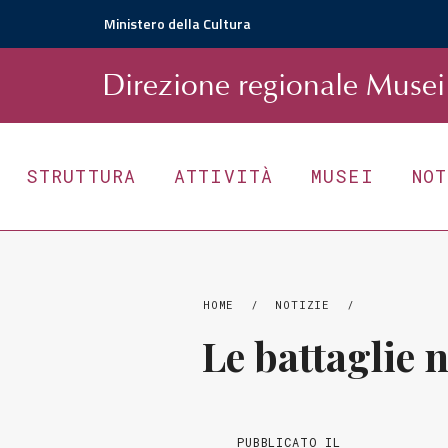
Ministero della Cultura
D
irezione
r
egionale
Musei 
STRUTTURA
ATTIVITÀ
MUSEI
NO
HOME
/
NOTIZIE
/
Le battaglie 
PUBBLICATO IL