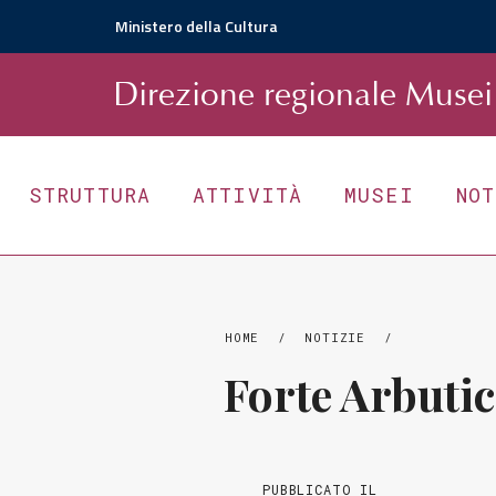
Ministero della Cultura
D
irezione
r
egionale
Musei 
STRUTTURA
ATTIVITÀ
MUSEI
NO
HOME
/
NOTIZIE
/
Forte Arbutic
PUBBLICATO IL