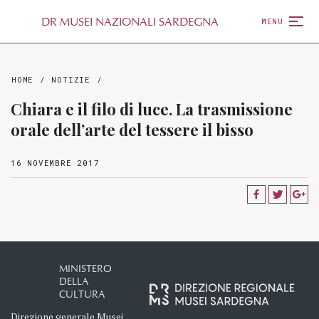
D
R
MUSEI NAZIONALI SARDEGNA
MENU
HOME
/
NOTIZIE
/
Chiara e il filo di luce. La trasmissione
orale dell’arte del tessere il bisso
16 NOVEMBRE 2017
MINISTERO
DELLA
CULTURA
Direzione generale Musei