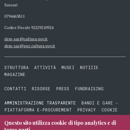
Sassari
0794463811
Codice Fiscale 92229210924
drm-sar@cultura.gov.it
drm-sar@pec.cultura.gov.it
STRUTTURA
ATTIVITÀ
MUSEI
NOTIZIE
MAGAZINE
CONTATTI
RISORSE
PRESS
FUNDRAISING
AMMINISTRAZIONE TRASPARENTE
BANDI E GARE -
PIATTAFORMA E-PROCUREMENT
PRIVACY
COOKIE
TERMINI E CONDIZIONI
Questo sito utilizza cookie di tipo analytics e di
terze parti.