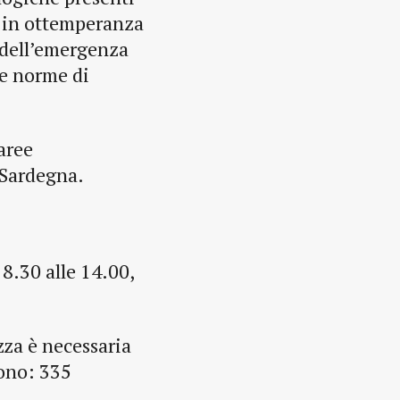
o, in ottemperanza
 dell’emergenza
le norme di
 aree
 Sardegna.
 8.30 alle 14.00,
zza è necessaria
fono: 335