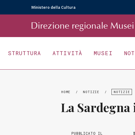
Ministero della Cultura
D
irezione
r
egionale
Musei 
STRUTTURA
ATTIVITÀ
MUSEI
NO
HOME
/
NOTIZIE
/
NOTIZIE
La Sardegna i
PUBBLICATO IL