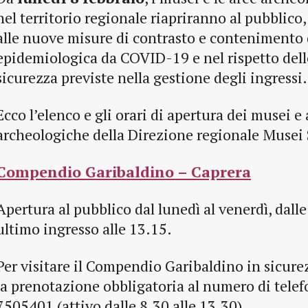
nel territorio regionale riapriranno al pubblic
alle nuove misure di contrasto e contenimento
epidemiologica da COVID-19 e nel rispetto del
sicurezza previste nella gestione degli ingressi.
Ecco l’elenco e gli orari di apertura dei musei e
archeologiche della Direzione regionale Musei
Compendio Garibaldino – Caprera
Apertura al pubblico dal lunedì al venerdì, dalle
ultimo ingresso alle 13.15.
Per visitare il Compendio Garibaldino in sicure
la prenotazione obbligatoria al numero di tele
7505401 (attivo dalle 8.30 alle 13.30).