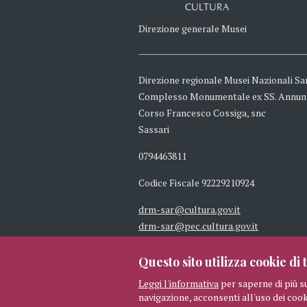
CULTURA
Direzione generale Musei
Direzione regionale Musei Nazionali Sa
Complesso Monumentale ex SS. Annun
Corso Francesco Cossiga, snc
Sassari
0794463811
Codice Fiscale 92229210924
drm-sar@cultura.gov.it
drm-sar@pec.cultura.gov.it
Questo sito utilizza cookie di t
Leggi l'informativa
per saperne di più s
navigazione, acconsenti all'uso dei cook
© 2026 MIBAC TUTTI I DIRITTI 