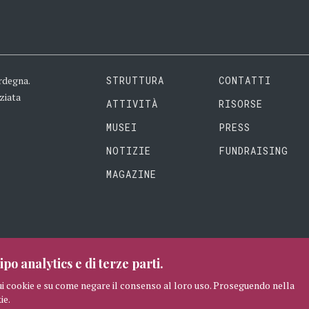
rdegna.
STRUTTURA
CONTATTI
ziata
ATTIVITÀ
RISORSE
MUSEI
PRESS
NOTIZIE
FUNDRAISING
MAGAZINE
ipo analytics e di terze parti.
ui cookie e su come negare il consenso al loro uso. Proseguendo nella
ie.
RISERVATI
CREDITI