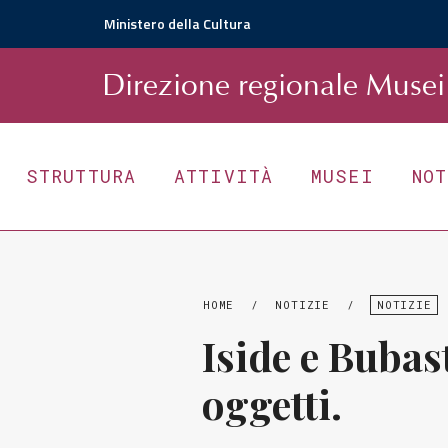
Ministero della Cultura
D
irezione
r
egionale
Musei 
STRUTTURA
ATTIVITÀ
MUSEI
NO
HOME
/
NOTIZIE
/
NOTIZIE
Iside e Bubast
oggetti.