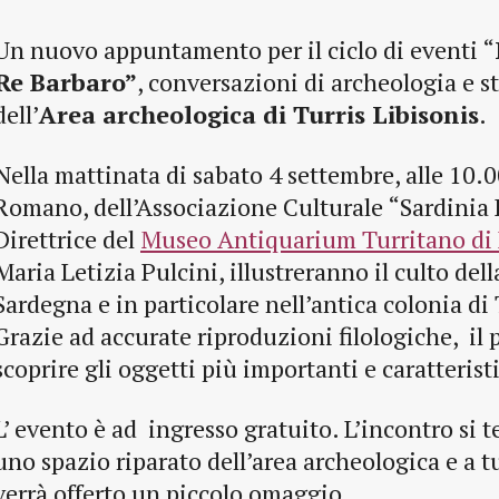
Un nuovo appuntamento per il ciclo di eventi “
Re Barbaro”
, conversazioni di archeologia e st
dell’
Area archeologica di Turris Libisonis
.
Nella mattinata di sabato 4 settembre, alle 10.
Romano, dell’Associazione Culturale “Sardinia 
Direttrice del
Museo Antiquarium Turritano di 
Maria Letizia Pulcini, illustreranno il culto dell
Sardegna e in particolare nell’antica colonia di 
Grazie ad accurate riproduzioni filologiche, il 
scoprire gli oggetti più importanti e caratteristi
L’ evento è ad ingresso gratuito. L’incontro si te
uno spazio riparato dell’area archeologica e a tu
verrà offerto un piccolo omaggio.