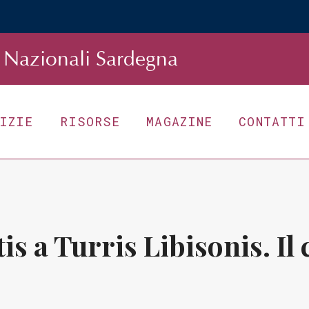
Nazionali Sardegna
TIZIE
RISORSE
MAGAZINE
CONTATTI
is a Turris Libisonis. Il c