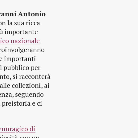
vanni Antonio
on la sua ricca
più importante
ico nazionale
e coinvolgeranno
 e importanti
al pubblico per
ento, si racconterà
alle collezioni, ai
nienza, seguendo
preistoria e ci
enuragico di
igiosità con un