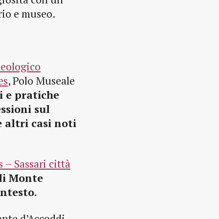
orio e museo.
eologico
es
, Polo Museale
i e pratiche
ssioni sul
altri casi noti
– Sassari città
di Monte
ontesto.
nte d’Accoddi,