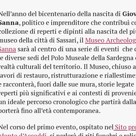
Nell’anno del bicentenario della nascita di
Gio
Sanna
, politico e imprenditore che contribuì c
collezione di reperti e dipinti alla nascita del 
museo della città di Sassari, il
Museo Archeolog
Sanna
sarà al centro di una serie di eventi ch
le diverse sedi del Polo Museale della Sardegna
realtà culturali del territorio. Il Museo, chiuso 
lavori di restauro, ristrutturazione e riallestim
e racconterà, fuori dalle sue mura, storie legate 
reperti più significativi e ai contesti di prove
un ideale percorso cronologico che partirà dalla 
porterà fino all’età contemporanea.
Nel corso del primo evento, ospitato nel
Sito pr
Monte d’Accoddi
, si parlerà di riti funebri e rel