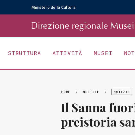
Ministero della Cultura
D
irezione
r
egionale
Musei 
STRUTTURA
ATTIVITÀ
MUSEI
NO
HOME
/
NOTIZIE
/
NOTIZIE
Il Sanna fuori
preistoria sa