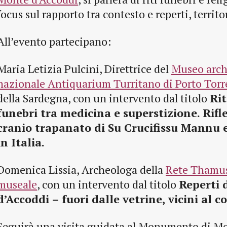
focus sul rapporto tra contesto e reperti, territ
All’evento partecipano:
Maria Letizia Pulcini, Direttrice del
Museo arch
nazionale Antiquarium Turritano di Porto Torr
della Sardegna, con un intervento dal titolo
Rit
funebri tra medicina e superstizione. Rifle
cranio trapanato di Su Crucifissu Mannu e 
in Italia.
Domenica Lissia, Archeologa della
Rete Thamus 
museale
, con un intervento dal titolo
Reperti 
d’Accoddi – fuori dalle vetrine, vicini al c
Seguirà una visita guidata al Monumento di Mo