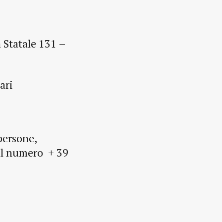
 Statale 131 –
ari
persone,
l numero + 39