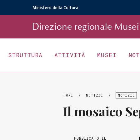
Ministero della Cultura
D
irezione
r
egionale
Musei 
STRUTTURA
ATTIVITÀ
MUSEI
NO
HOME
/
NOTIZIE
/
NOTIZIE
Il mosaico Se
PUBBLICATO IL