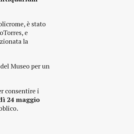
olicrome, è stato
toTorres, e
zionata la
e del Museo per un
er consentire i
dì 24 maggio
bblico.