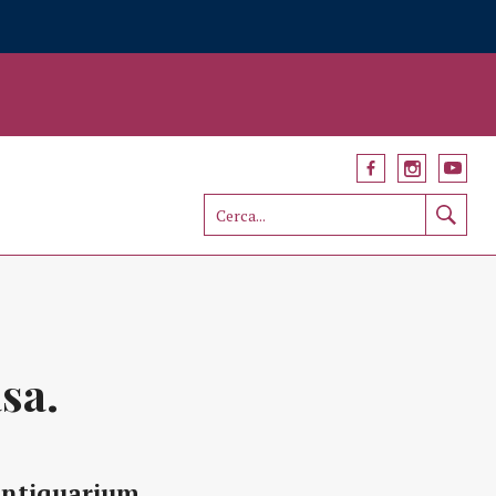
sa.
ntiquarium