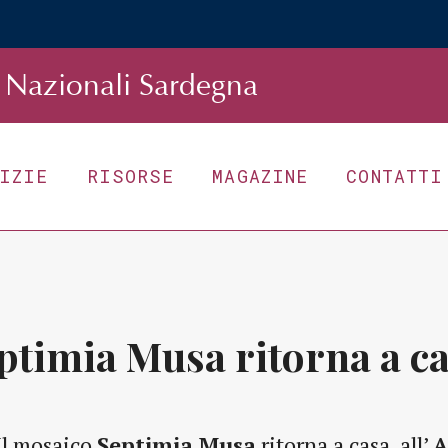
Nazionali Sardegna
TIZIE
RISORSE
MAGAZINE
CONTATTI
ptimia Musa ritorna a ca
Il mosaico
Septimia Musa
ritorna a casa, all’
A