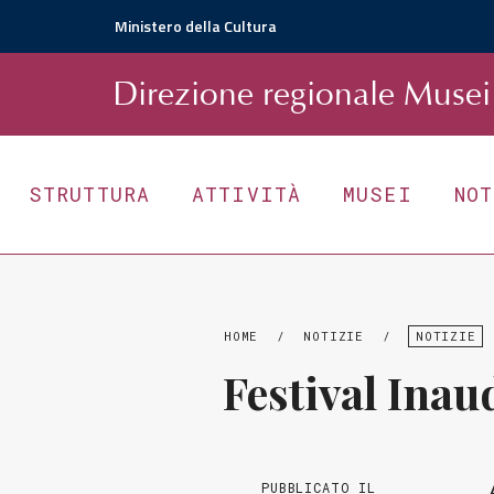
Ministero della Cultura
D
irezione
r
egionale
Musei 
STRUTTURA
ATTIVITÀ
MUSEI
NO
HOME
/
NOTIZIE
/
NOTIZIE
Festival Inau
PUBBLICATO IL