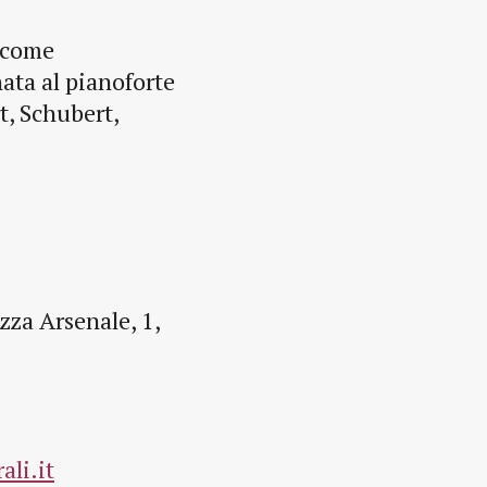
 come
ta al pianoforte
t, Schubert,
zza Arsenale, 1,
ali.it