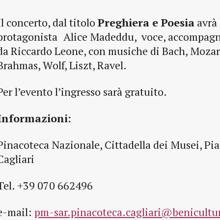
Il concerto, dal titolo
Preghiera e Poesia
avrà
protagonista
Alice Madeddu, voce, accompagna
da Riccardo Leone, con musiche di Bach, Mozar
Brahmas, Wolf, Liszt, Ravel.
Per l’evento l’ingresso sarà gratuito.
Informazioni:
Pinacoteca Nazionale, Cittadella dei Musei, Pia
Cagliari
Tel. +39 070 662496
e-mail:
pm-sar.pinacoteca.cagliari@benicultur