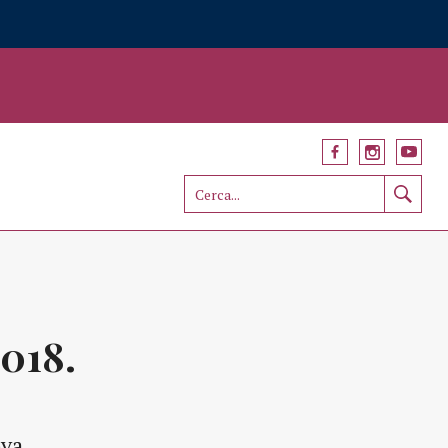
2018.
ova