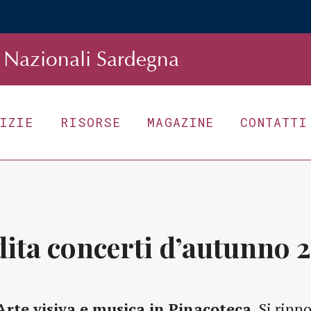
Nazionali Sardegna
TIZIE
RISORSE
MAGAZINE
CONTATTI
dita concerti d’autunno 
Arte visiva e musica in Pinacoteca.
Si rinn