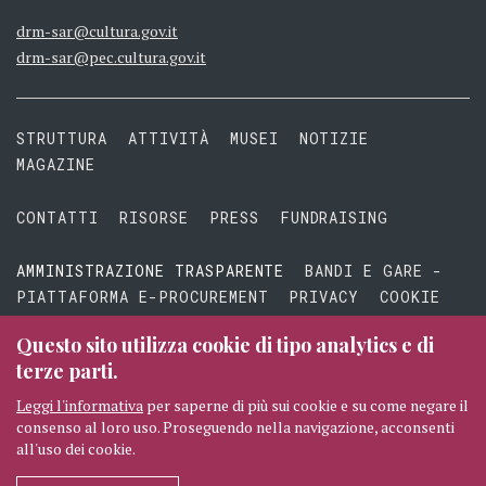
drm-sar@cultura.gov.it
drm-sar@pec.cultura.gov.it
STRUTTURA
ATTIVITÀ
MUSEI
NOTIZIE
MAGAZINE
CONTATTI
RISORSE
PRESS
FUNDRAISING
AMMINISTRAZIONE TRASPARENTE
BANDI E GARE -
PIATTAFORMA E-PROCUREMENT
PRIVACY
COOKIE
TERMINI E CONDIZIONI
Questo sito utilizza cookie di tipo analytics e di
terze parti.
Leggi l'informativa
per saperne di più sui cookie e su come negare il
consenso al loro uso. Proseguendo nella navigazione, acconsenti
© 2026 MIBAC TUTTI I DIRITTI RISERVATI
CREDITI
all'uso dei cookie.
SEGUICI