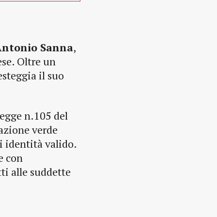
Antonio Sanna
,
se. Oltre un
esteggia il suo
Legge n.105 del
cazione verde
identità valido.
ne con
ti alle suddette