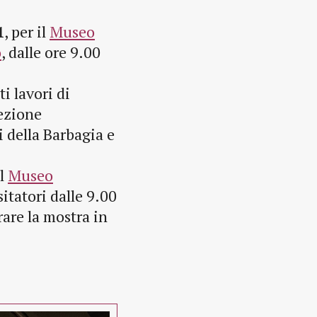
1
, per il
Museo
o
,
dalle ore 9.00
i lavori di
lezione
i della Barbagia e
el
Museo
sitatori dalle 9.00
rare la mostra in