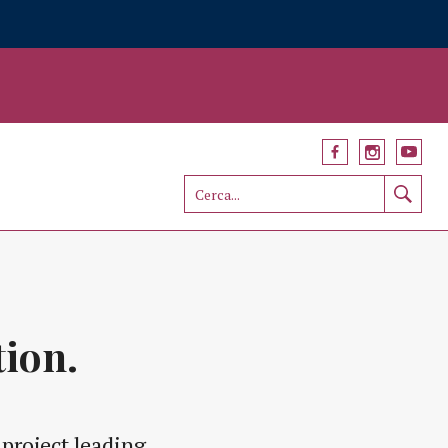
tion.
 project leading