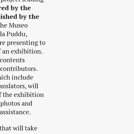
red by the
rished by the
 the Museo
la Puddu,
are presenting to
 an exhibition.
 contents
 contributors.
hich include
anslators, will
f the exhibition
h photos and
assistance.
 that will take