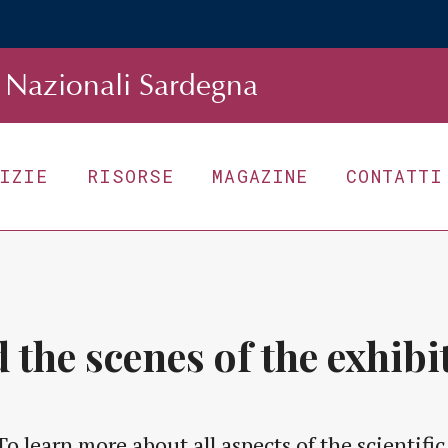
Nazionali Sardegna
TIZIE
RISORSE
MAGAZINE
CONTATTI
 the scenes of the exhibi
To learn more about all aspects of the scientific