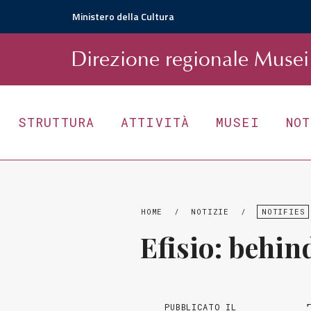
Ministero della Cultura
D
irezione
r
egionale
Musei 
STRUTTURA
ATTIVITÀ
MUSEI
NO
HOME
/
NOTIZIE
/
NOTIFIES
Efisio: behind
PUBBLICATO IL