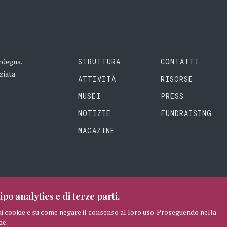
rdegna.
STRUTTURA
CONTATTI
ziata
ATTIVITÀ
RISORSE
MUSEI
PRESS
NOTIZIE
FUNDRAISING
MAGAZINE
ipo analytics e di terze parti.
ui cookie e su come negare il consenso al loro uso. Proseguendo nella
ie.
RISERVATI
CREDITI