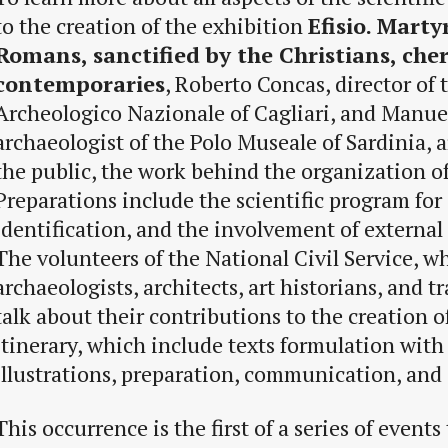
to the creation of the exhibition
Efisio. Marty
Romans, sanctified by the Christians, che
contemporaries
, Roberto Concas, director of
Archeologico Nazionale of Cagliari, and Manue
archaeologist of the Polo Museale of Sardinia, 
the public, the work behind the organization of
Preparations include the scientific program for
identification, and the involvement of external
The volunteers of the National Civil Service, w
archaeologists, architects, art historians, and tr
talk about their contributions to the creation o
itinerary, which include texts formulation wit
illustrations, preparation, communication, and 
This occurrence is the first of a series of events