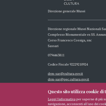
CULTURA
Direzione generale Musei
Direzione regionale Musei Nazionali Sa
Complesso Monumentale ex SS. Annun
Corso Francesco Cossiga, snc
Sassari
0794463811
Codice Fiscale 92229210924
drm-sar@cultura.gov.it
drm-sar@pec.cultura.gov.it
Questo sito utilizza cookie di t
Leggi l'informativa
per saperne di più s
navigazione, acconsenti all'uso dei cook
© 2026 MIBAC TUTTI I DIRITTI 