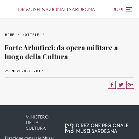
D
R
MUSEI NAZIONALI SARDEGNA
MENU
HOME
/
NOTIZIE
/
Forte Arbuticci: da opera militare a
luogo della Cultura
22 NOVEMBRE 2017
MINISTERO
DELLA
CULTURA
Direzione generale Musei